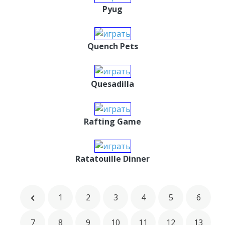
Pyug
Quench Pets
Quesadilla
Rafting Game
Ratatouille Dinner
1
2
3
4
5
6
7
8
9
10
11
12
13