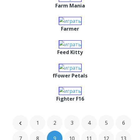
Farm Mania
Farmer
Feed Kitty
fFower Petals
Fighter F16
1
2
3
4
5
6
7
8
9
10
11
12
13