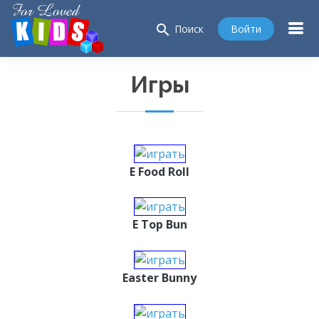
search
Войти
Поиск
Игры
E Food Roll
E Top Bun
Easter Bunny