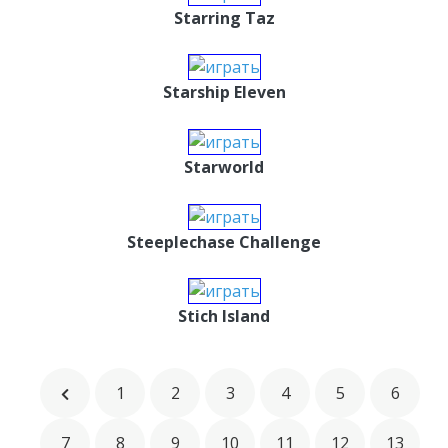
Starring Taz
Starship Eleven
Starworld
Steeplechase Challenge
Stich Island
1
2
3
4
5
6
7
8
9
10
11
12
13