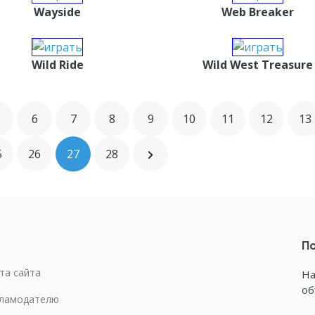
Wayside
Web Breaker
Wild Ride
Wild West Treasure
6
7
8
9
10
11
12
13
5
26
27
28
По
та сайта
На
об
ламодателю