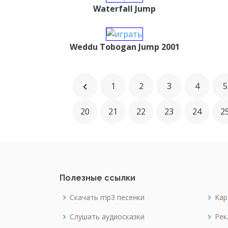
Waterfall Jump
Weddu Tobogan Jump 2001
1
2
3
4
5
20
21
22
23
24
2
Полезные ссылки
Скачать mp3 песенки
Кар
Слушать аудиосказки
Рек