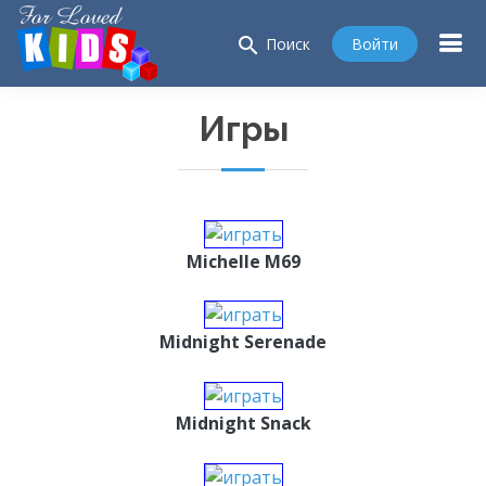
search
Войти
Поиск
Игры
Michelle M69
Midnight Serenade
Midnight Snack