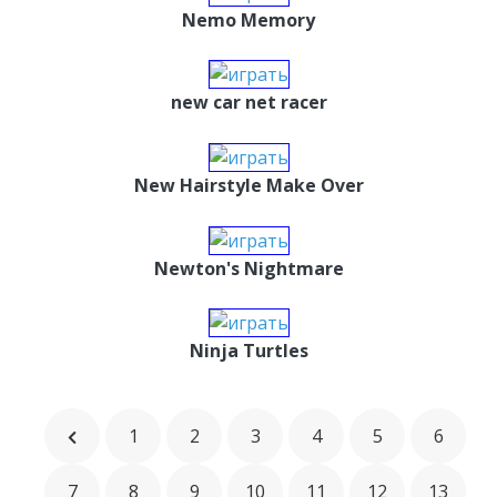
Nemo Memory
new car net racer
New Hairstyle Make Over
Newton's Nightmare
Ninja Turtles
1
2
3
4
5
6
7
8
9
10
11
12
13