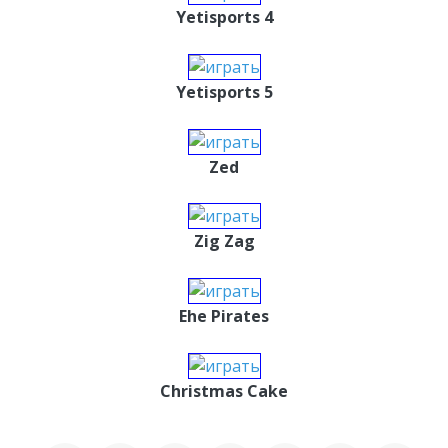
Yetisports 4
Yetisports 5
Zed
Zig Zag
Еhe Pirates
Сhristmas Сake