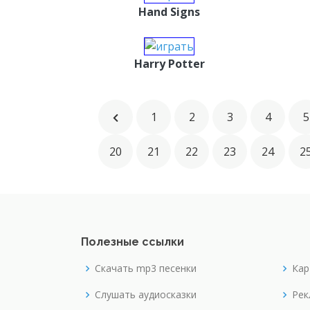
Hand Signs
Harry Potter
1
2
3
4
5
20
21
22
23
24
2
Полезные ссылки
Скачать mp3 песенки
Кар
Слушать аудиосказки
Рек