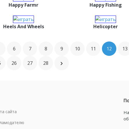
Happy Farmr
Happy Fishing
Heels And Wheels
Helicopter
6
7
8
9
10
11
12
13
5
26
27
28
По
та сайта
На
об
ламодателю