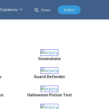
Сервисы
search
Войти
Поиск
Goomalane
w
Guard Defender
us
Halloween Potion Test